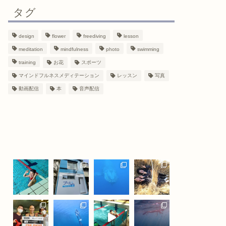
タグ
design
flower
freediving
lesson
meditation
mindfulness
photo
swimming
training
お花
スポーツ
マインドフルネスメディテーション
レッスン
写真
動画配信
本
音声配信