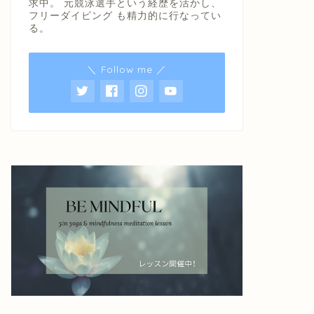
求中。 元競泳選手という経歴を活かし、
フリーダイビング も精力的に行なってい
る。
＼ Follow me ／