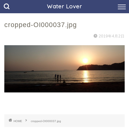
Water Lover
cropped-OI000037.jpg
2019年4月2日
HOME
cropped-OI000037.jpg