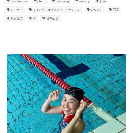
mindfulness
photo
swimming
training
お花
スポーツ
マインドフルネスメディテーション
レッスン
写真
動画配信
本
音声配信