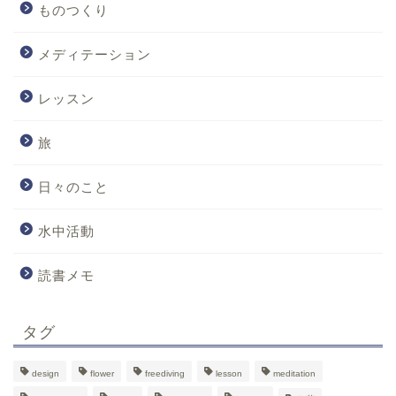
ものつくり
メディテーション
レッスン
旅
日々のこと
水中活動
読書メモ
タグ
design
flower
freediving
lesson
meditation