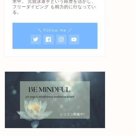
求中。 元競泳選手という経歴を活かし、
フリーダイビング も精力的に行なってい
る。
＼ Follow me ／