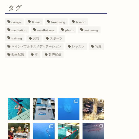
タグ
design
flower
freediving
lesson
meditation
mindfulness
photo
swimming
training
お花
スポーツ
マインドフルネスメディテーション
レッスン
写真
動画配信
本
音声配信